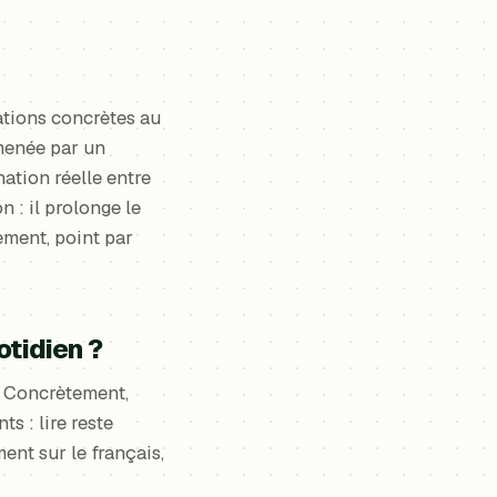
tations concrètes au
 menée par un
ation réelle entre
n : il prolonge le
ement, point par
otidien ?
e. Concrètement,
s : lire reste
ent sur le français,