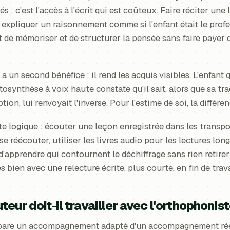
s : c'est l'accès à l'écrit qui est coûteux. Faire réciter une
 expliquer un raisonnement comme si l'enfant était le profe
 de mémoriser et de structurer la pensée sans faire payer d
 a un second bénéfice : il rend les acquis visibles. L'enfant 
synthèse à voix haute constate qu'il sait, alors que sa trac
ption, lui renvoyait l'inverse. Pour l'estime de soi, la différ
te logique : écouter une leçon enregistrée dans les transpor
 se réécouter, utiliser les livres audio pour les lectures lo
'apprendre qui contournent le déchiffrage sans rien retire
 bien avec une relecture écrite, plus courte, en fin de trava
eur doit-il travailler avec l'orthophonist
sépare un accompagnement adapté d'un accompagnement rée