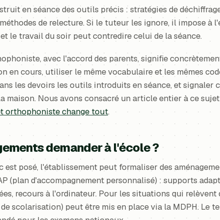
truit en séance des outils précis : stratégies de déchiffrag
méthodes de relecture. Si le tuteur les ignore, il impose à l
et le travail du soir peut contredire celui de la séance.
thophoniste, avec l'accord des parents, signifie concrètement
on en cours, utiliser le même vocabulaire et les mêmes code
dans les devoirs les outils introduits en séance, et signaler 
 la maison. Nous avons consacré un article entier à ce sujet
t orthophoniste change tout
.
ements demander à l'école ?
c est posé, l'établissement peut formaliser des aménagemen
PAP (plan d'accompagnement personnalisé) : supports adapt
s, recours à l'ordinateur. Pour les situations qui relèven
 de scolarisation) peut être mis en place via la MDPH. Le 
andé pour les examens nationaux.