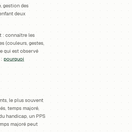
e, gestion des
'enfant deux
 : connaître les
s (couleurs, gestes,
ce qui est observé
 :
pourquoi
ts, le plus souvent
és, temps majoré,
t du handicap, un PPS
temps majoré peut