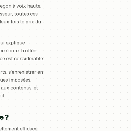
 leçon à voix haute,
sseur, toutes ces
eux fois le prix du
qui explique
e écrite, truffée
ence est considérable.
ts, s'enregistrer en
ngues imposées.
r aux contenus, et
il.
e ?
llement efficace.