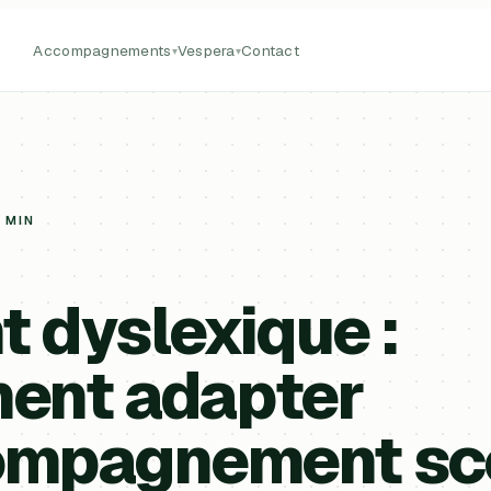
Accompagnements
Vespera
Contact
▾
▾
6 MIN
t dyslexique :
ent adapter
ompagnement sco