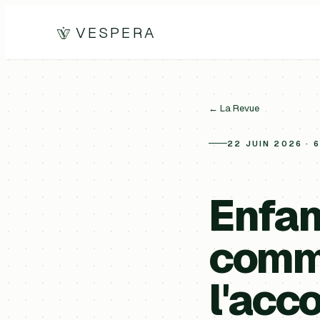
VESPERA
← La Revue
22 JUIN 2026 · 
Enfan
comm
l'acc