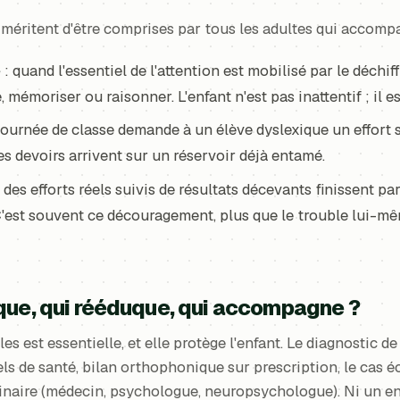
éritent d'être comprises par tous les adultes qui accompa
e
: quand l'essentiel de l'attention est mobilisé par le déchiff
mémoriser ou raisonner. L'enfant n'est pas inattentif ; il es
journée de classe demande à un élève dyslexique un effort s
s devoirs arrivent sur un réservoir déjà entamé.
 des efforts réels suivis de résultats décevants finissent pa
. C'est souvent ce découragement, plus que le trouble lui-mê
que, qui rééduque, qui accompagne ?
les est essentielle, et elle protège l'enfant. Le diagnostic d
ls de santé, bilan orthophonique sur prescription, le cas 
linaire (médecin, psychologue, neuropsychologue). Ni un en