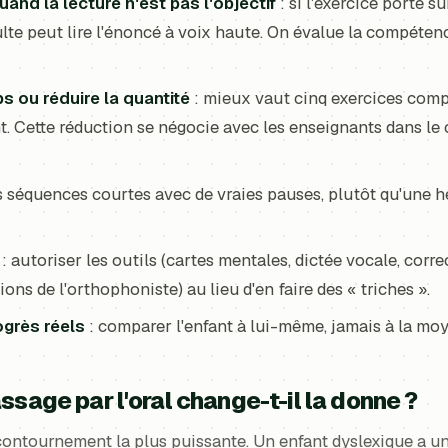
quand la lecture n'est pas l'objectif
: si l'exercice porte 
adulte peut lire l'énoncé à voix haute. On évalue la compétenc
s ou réduire la quantité
: mieux vaut cinq exercices comp
t. Cette réduction se négocie avec les enseignants dans le 
s séquences courtes avec de vraies pauses, plutôt qu'une h
: autoriser les outils (cartes mentales, dictée vocale, corre
ns de l'orthophoniste) au lieu d'en faire des « triches ».
ogrès réels
: comparer l'enfant à lui-même, jamais à la moy
ssage par l'oral change-t-il la donne ?
e contournement la plus puissante. Un enfant dyslexique a un