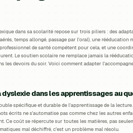
exique dans sa scolarité repose sur trois piliers : des adap
aérés, temps allongé, passage par l'oral), une rééducation
professionnel de santé compétent pour cela, et une coordin
ourent. Le soutien scolaire ne remplace jamais la rééducatio
ns les devoirs du soir. Voici comment adapter l'accompagn
 dyslexie dans les apprentissages au qu
rouble spécifique et durable de l'apprentissage de la lectur
 mots écrits ne s'automatise pas comme chez les autres enfant
ant. Ce coût se répercute sur toutes les matières, pas seulem
atiques mal déchiffré, c'est un problème mal résolu.