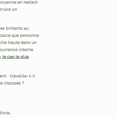
 moyenne en restant
truire un
es brillants au
 parce que personne
rche haute dans un
ncurrence interne
 le cap le plus
nt : travaille-t-il
tes imposés ?
tions,