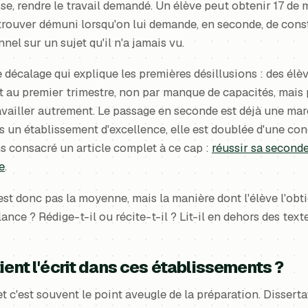
e, rendre le travail demandé. Un élève peut obtenir 17 de
 trouver démuni lorsqu'on lui demande, en seconde, de cons
el sur un sujet qu'il n'a jamais vu.
 décalage qui explique les premières désillusions : des élèv
nt au premier trimestre, non par manque de capacités, mais
ravailler autrement. Le passage en seconde est déjà une ma
ns un établissement d'excellence, elle est doublée d'une co
s consacré un article complet à ce cap :
réussir sa seconde,
e
.
st donc pas la moyenne, mais la manière dont l'élève l'obtie
ance ? Rédige-t-il ou récite-t-il ? Lit-il en dehors des tex
ient l'écrit dans ces établissements ?
t c'est souvent le point aveugle de la préparation. Disserta