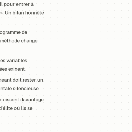
il pour entrer à
? ». Un bilan honnête
programme de
la méthode change
des variables
ées exigent.
eant doit rester un
entale silencieuse.
anouissent davantage
élite où ils se