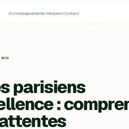
Accompagnements
Vespera
Contact
▾
▾
6 MIN
s parisiens
ellence : compre
 attentes