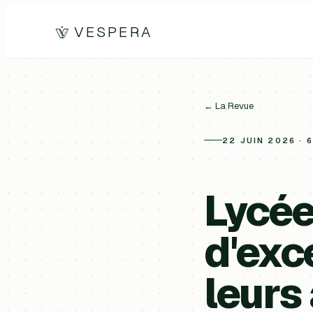
VESPERA
← La Revue
22 JUIN 2026 · 
Lycée
d'exc
leurs