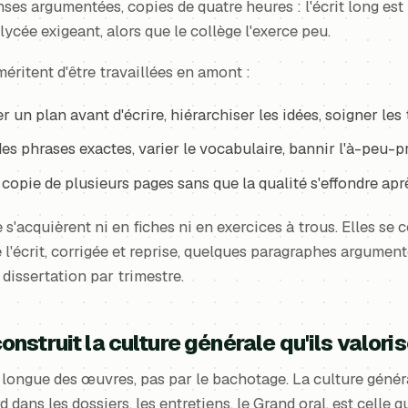
es argumentées, copies de quatre heures : l'écrit long est 
ycée exigeant, alors que le collège l'exerce peu.
ritent d'être travaillées en amont :
r un plan avant d'écrire, hiérarchiser les idées, soigner les 
des phrases exactes, varier le vocabulaire, bannir l'à-peu-p
 copie de plusieurs pages sans que la qualité s'effondre apr
'acquièrent ni en fiches ni en exercices à trous. Elles se c
e l'écrit, corrigée et reprise, quelques paragraphes argume
dissertation par trimestre.
struit la culture générale qu'ils valoris
 longue des œuvres, pas par le bachotage. La culture génér
rd dans les dossiers, les entretiens, le Grand oral, est celle 